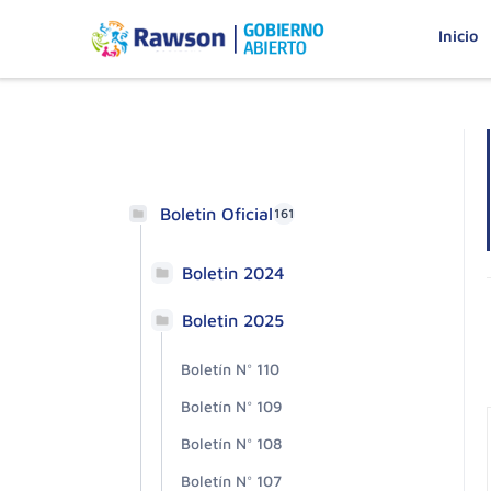
Inicio
Boletin Oficial
161
Boletin 2024
Boletin 2025
Boletín N° 110
Boletín N° 109
Boletín N° 108
Boletín N° 107