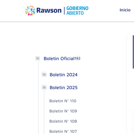
Inicio
Boletin Oficial
162
Boletin 2024
Boletin 2025
Boletín N° 110
Boletín N° 109
Boletín N° 108
Boletín N° 107