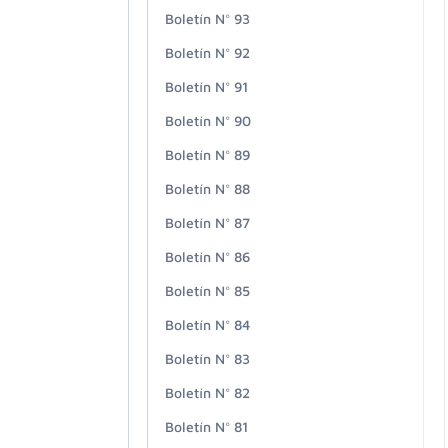
Boletín N° 93
Boletín N° 92
Boletín N° 91
Boletín N° 90
Boletín N° 89
Boletín N° 88
Boletín N° 87
Boletín N° 86
Boletín N° 85
Boletín N° 84
Boletín N° 83
Boletín N° 82
Boletín N° 81