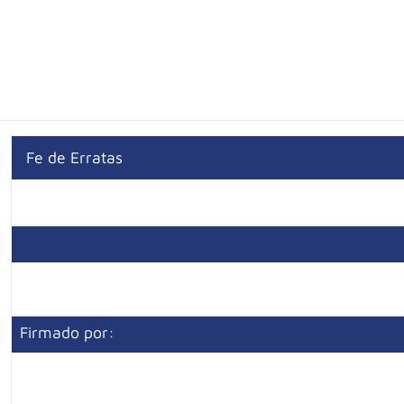
Fe de Erratas
Firmado por: