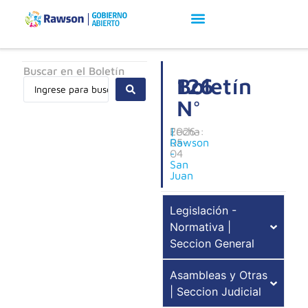
Buscar en el Boletín
Boletín
126
N°
Fecha:
2026-
|
05-
Rawson
04
-
San
Juan
Legislación -
Normativa |
Seccion General
Asambleas y Otras
| Seccion Judicial