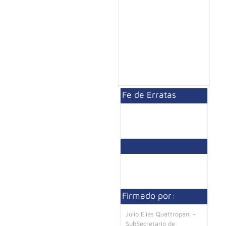
Fe de Erratas
Firmado por:
Julio Elias Quattropani –
SubSecretario de