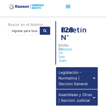
Buscar en el Boletín
Boletín
128
N°
Fecha:
2026-
|
05-
Rawson
06
-
San
Juan
Legislación -
Normativa |
Seccion General
Asambleas y Otras
| Seccion Judicial