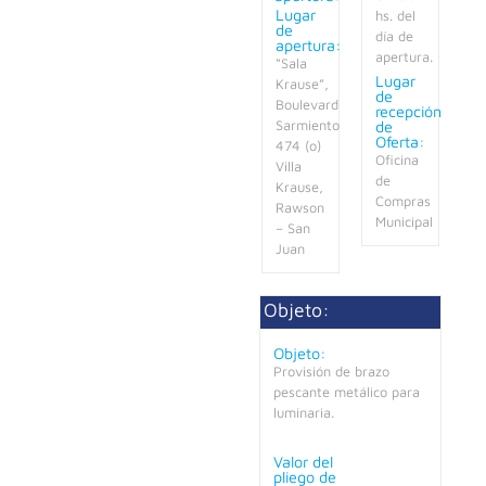
Lugar
hs. del
de
día de
apertura:
apertura.
“Sala
Lugar
Krause”,
de
Boulevard
recepción
de
Sarmiento
Oferta:
474 (o)
Oficina
Villa
de
Krause,
Compras
Rawson
Municipal
– San
Juan
Objeto:
Objeto:
Provisión de brazo
pescante metálico para
luminaria.
Valor del
pliego de