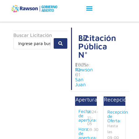
Buscar Licitación
Licitación
37
Pública
N°
Fecha:
2025-
|
10-
Rawson
01
-
San
Juan
Apertura:
Recepción:
Fecha
Recepción
2024-
de
de
11-
apertura:
Oferta:
05
Hasta
Hora
09:30
las
de
apertura:
09:00