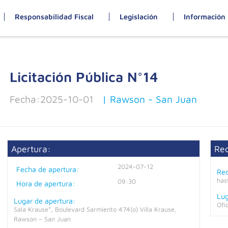
Responsabilidad Fiscal
Legislación
Información 
Licitación Pública N°
14
Fecha:
2025-10-01
| Rawson - San Juan
Apertura:
Re
2024-07-12
Fecha de apertura:
Rec
has
09:30
Hora de apertura:
Lug
Lugar de apertura:
Ofi
Sala Krause”, Boulevard Sarmiento 474(o) Villa Krause,
Rawson – San Juan