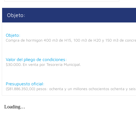
Objeto:
Objeto:
Compra de hormigon 400 m3 de H15, 100 m3 de H20 y 150 m3 de concreto
Valor del pliego de condiciones:
$30.000. En venta por Tesorería Municipal.
Presupuesto oficial:
($81.886.350,00) pesos: ochenta y un millones ochocientos ochenta y seis