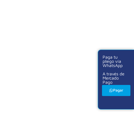
Paga tu
pliego vía
WhatsApp
A través de
Mercado
Pago
Pagar