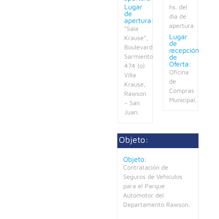
Lugar
hs. del
de
día de
apertura:
apertura
“Sala
Lugar
Krause”,
de
Boulevard
recepción
de
Sarmiento
Oferta:
474 (o)
Oficina
Villa
de
Krause,
Compras
Rawson
Municipal.
– San
Juan.
Objeto:
Objeto:
Contratación de
Seguros de Vehículos
para el Parque
Automotor del
Departamento Rawson.