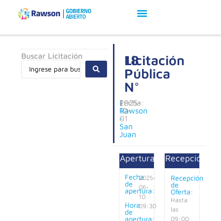
Buscar Licitación
Licitación
18
Pública
N°
Fecha:
2025-
|
10-
Rawson
01
-
San
Juan
Apertura:
Recepción:
Fecha
Recepción
2025-
de
de
06-
apertura:
Oferta:
10
Hasta
Hora
09:30
las
de
apertura:
09:00