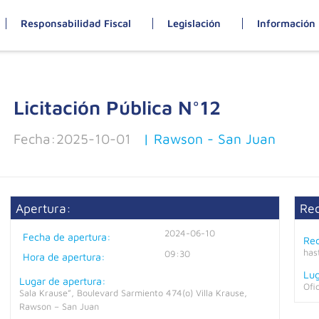
Responsabilidad Fiscal
Legislación
Información 
Licitación Pública N°
12
Fecha:
2025-10-01
| Rawson - San Juan
Apertura:
Re
2024-06-10
Fecha de apertura:
Rec
has
09:30
Hora de apertura:
Lug
Lugar de apertura:
Ofi
Sala Krause”, Boulevard Sarmiento 474(o) Villa Krause,
Rawson – San Juan