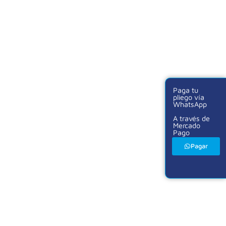
Paga tu
pliego vía
WhatsApp
A través de
Mercado
Pago
Pagar