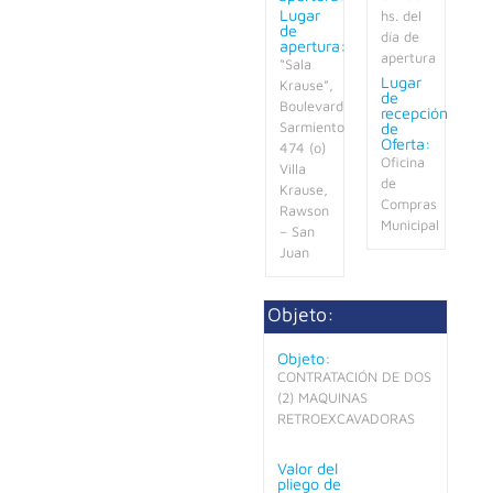
Lugar
hs. del
de
día de
apertura:
apertura
“Sala
Lugar
Krause”,
de
Boulevard
recepción
de
Sarmiento
Oferta:
474 (o)
Oficina
Villa
de
Krause,
Compras
Rawson
Municipal
– San
Juan
Objeto:
Objeto:
CONTRATACIÓN DE DOS
(2) MAQUINAS
RETROEXCAVADORAS
Valor del
pliego de