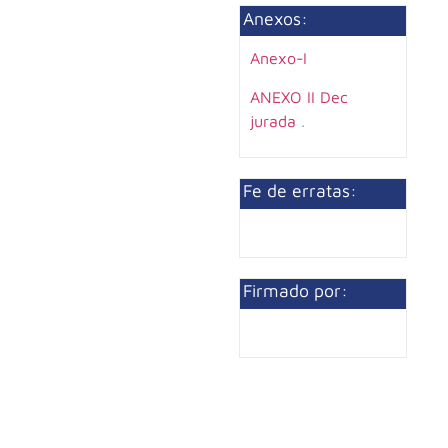
Anexos:
Anexo-I
ANEXO II Dec
jurada
.
Fe de erratas:
Firmado por: