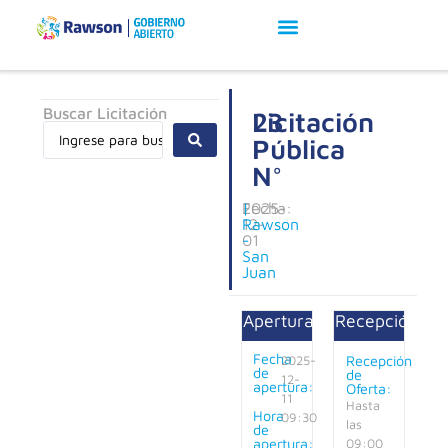
Buscar Licitación
Licitación
23
Pública
N°
Fecha:
2025-
|
12-
Rawson
01
-
San
Juan
Apertura:
Recepción:
Fecha
Recepción
2025-
de
de
12-
apertura:
Oferta:
11
Hasta
Hora
09:30
las
de
apertura:
09:00