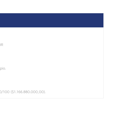
OR
pio.
00/100 ($1.166.880.000,00).