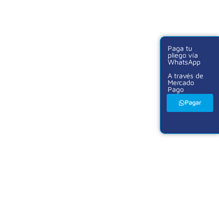
Paga tu
pliego vía
WhatsApp
A través de
Mercado
Pago
Pagar