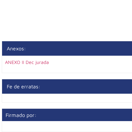
Anexos:
ANEXO II Dec jurada
Fe de erratas:
Firmado por: