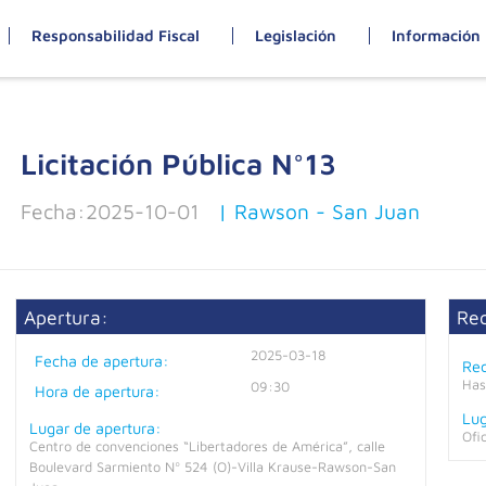
Responsabilidad Fiscal
Legislación
Información 
Licitación Pública N°
13
Fecha:
2025-10-01
| Rawson - San Juan
Apertura:
Re
2025-03-18
Fecha de apertura:
Rec
Has
09:30
Hora de apertura:
Lug
Lugar de apertura:
Ofi
Centro de convenciones “Libertadores de América”, calle
Boulevard Sarmiento Nº 524 (O)-Villa Krause-Rawson-San