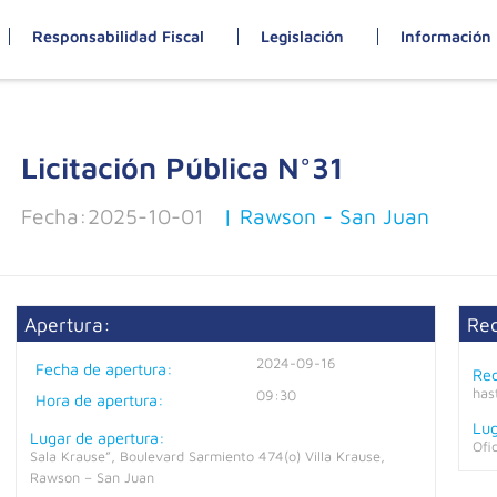
Responsabilidad Fiscal
Legislación
Información 
Licitación Pública N°
31
Fecha:
2025-10-01
| Rawson - San Juan
Apertura:
Re
2024-09-16
Fecha de apertura:
Rec
has
09:30
Hora de apertura:
Lug
Lugar de apertura:
Ofi
Sala Krause”, Boulevard Sarmiento 474(o) Villa Krause,
Rawson – San Juan