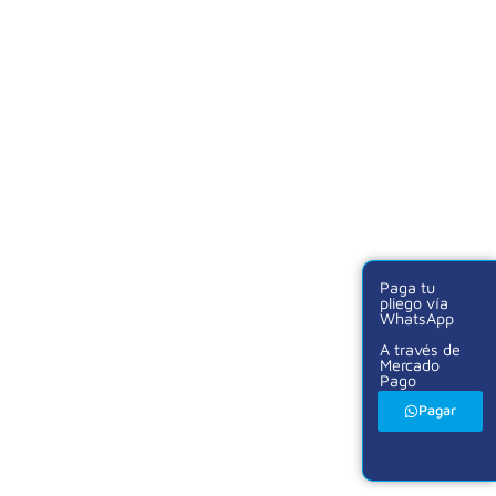
Paga tu
pliego vía
WhatsApp
A través de
Mercado
Pago
Pagar