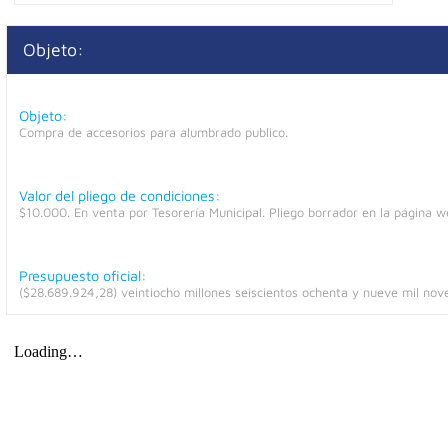
Objeto:
Objeto:
Compra de accesorios para alumbrado publico.
Valor del pliego de condiciones:
$10.000. En venta por Tesorería Municipal. Pliego borrador en la página w
Presupuesto oficial:
($28.689.924,28) veintiocho millones seiscientos ochenta y nueve mil nov