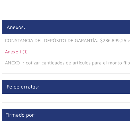
Anexos:
CONSTANCIA DEL DEPÓSITO DE GARANTÍA: $286.899,25 es
Anexo I (1)
ANEXO I: cotizar cantidades de artículos para el monto fij
Fe de erratas:
Firmado por: