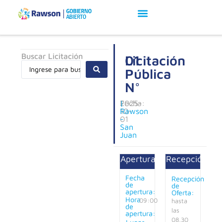
Buscar Licitación
Licitación
01
Pública
N°
Fecha:
2025-
|
10-
Rawson
01
-
San
Juan
Apertura:
Recepción:
Fecha
Recepción
de
de
apertura:
Oferta:
Hora
09:00
hasta
de
las
apertura:
08,30