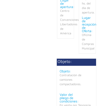
Lugar
de
hs. del
apertura:
día de
Centro
apertura.
de
Lugar
Convenciones
de
recepción
Libertadores
de
de
Oferta:
América
Oficina
de
Compras
Municipal
Objeto:
Objeto:
Contratación de
camiones
compactadores.
Valor del
pliego de
condiciones:
En venta por Tesorería