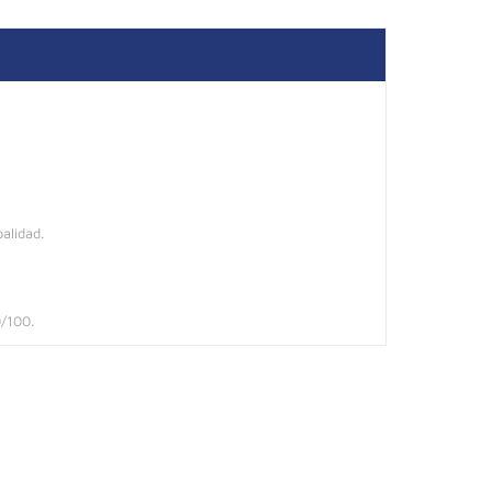
alidad.
0/100.