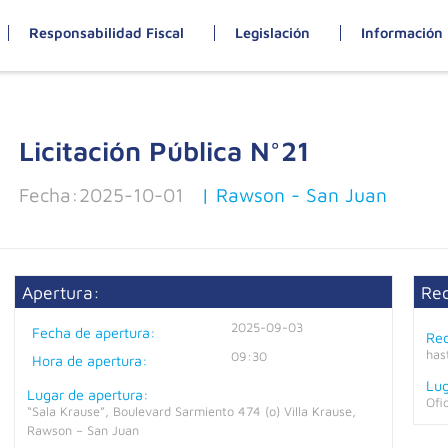
Responsabilidad Fiscal
Legislación
Información 
Licitación Pública N°
21
Fecha:
2025-10-01
| Rawson - San Juan
Apertura:
Re
2025-09-03
Fecha de apertura:
Rec
has
09:30
Hora de apertura:
Lug
Lugar de apertura:
Ofi
“Sala Krause”, Boulevard Sarmiento 474 (o) Villa Krause,
Rawson – San Juan