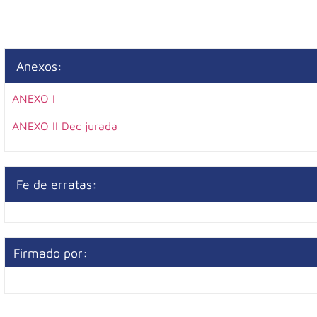
Anexos:
ANEXO I
ANEXO II Dec jurada
Fe de erratas:
Firmado por: