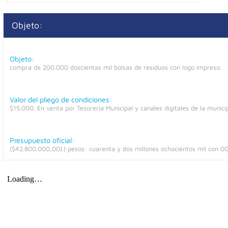
Objeto:
Objeto:
compra de 200.000 doscientas mil bolsas de residuos con logo impreso.
Valor del pliego de condiciones:
$15.000. En venta por Tesorería Municipal y canales digitales de la municip
Presupuesto oficial:
($42.800.000,00).) pesos: cuarenta y dos millones ochocientos mil con 0